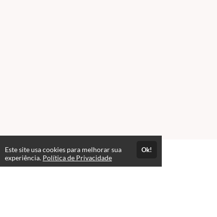
Este site usa cookies para melhorar sua
Ok!
experiência.
Política de Privacidade
FAQ
Qual a escolaridade ou idade mínima necessária para
expand_more
fazer um curso?