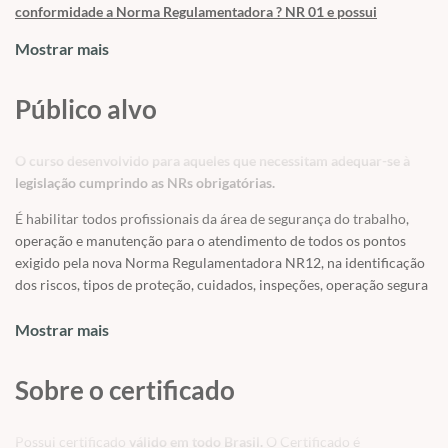
conformidade a Norma Regulamentadora ? NR 01 e possui
certificado válido em todo Brasil ? Nota Técnica No
Mostrar mais
54/2018/CGNOR/DSST/SIT/2018
que moralizou a utilização de
treinamento nas modalidades
EaD e Semipresencial para
treinamentos de NRs.
Público alvo
Acreditamos que colaboradores qualificados, seguros e motivados
são vitais para o crescimento das empresas, e que pessoas melhores
O curso desenvolvido para aqueles que necessitam adequar-se à
formam uma sociedade melhor.. Neste curso, o aluno será
legislação cumprindo as NRs obrigatórias.
capacitado para atuar com segurança no trabalho correspondente
É habilitar todos profissionais da área de segurança do trabalho,
à sua função.
operação e manutenção para o atendimento de todos os pontos
exigido pela nova Norma Regulamentadora NR12, na identificação
dos riscos, tipos de proteção, cuidados, inspeções, operação segura
do equipamento e da capacitação do operadores. Este curso
também visa os profissionais da área de segurança do trabalho que
Mostrar mais
estão buscando entender mais sobre a norma, e que desejam
elaborar os seus próprios materiais para treinamentos em suas
Sobre o certificado
empresas.
? Interessados em conhecimentos na prevenção de riscos
Possui certificado
válido em todo Brasil.
O Certificado é