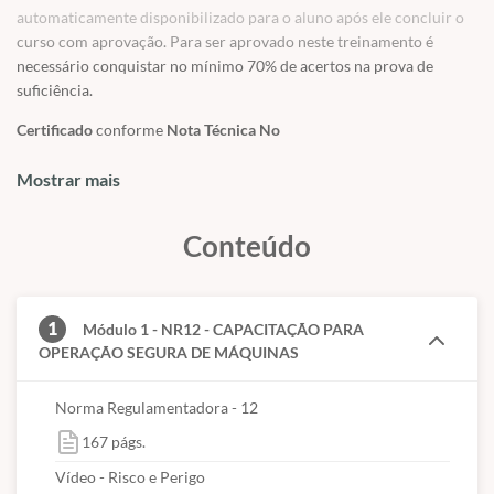
ocupacionais - NR12;
automaticamente disponibilizado para o aluno após ele concluir o
curso com aprovação. Para ser aprovado neste treinamento é
? Profissionais, Gestores e Consultores de SST;
necessário conquistar no mínimo 70% de acertos na prova de
? Liderança operacional;
suficiência.
? Engenheiros;
Certificado
conforme
Nota Técnica No
54/2018/CGNOR/DSST/SIT/2018
que moralizou a utilização de
? Demais funções que trabalham diretamente e indiretamente em
treinamento nas modalidades
Mostrar mais
EaD
e Semipresencial para
chão de fábrica, construção civil etc.
treinamentos de
NRs
.
Conteúdo
1
Módulo 1 - NR12 - CAPACITAÇÃO PARA
OPERAÇÃO SEGURA DE MÁQUINAS
Norma Regulamentadora - 12
167 págs.
Vídeo - Risco e Perigo