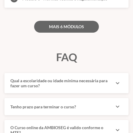
MAIS 6 MÓDULOS
FAQ
Qual a escolaridade ou idade mínima necessária para
expand_more
fazer um curso?
expand_more
Tenho prazo para terminar o curso?
O Curso online da AMBIOSEG é valido conforme o
expand_more
MTE?