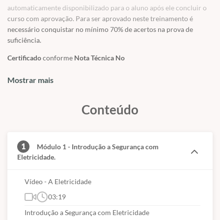
automaticamente disponibilizado para o aluno após ele concluir o
eletricidade;
curso com aprovação. Para ser aprovado neste treinamento é
? Profissionais, Gestores e Consultores de SST.
necessário conquistar no mínimo 70% de acertos na prova de
suficiência.
Certificado
conforme
Nota Técnica No
54/2018/CGNOR/DSST/SIT/2018
que moralizou a utilização de
treinamento nas modalidades
Mostrar mais
EaD
e Semipresencial para
treinamentos de
NRs
.
Conteúdo
1
Módulo 1 - Introdução a Segurança com
Eletricidade.
Vídeo - A Eletricidade
03:19
Introdução a Segurança com Eletricidade