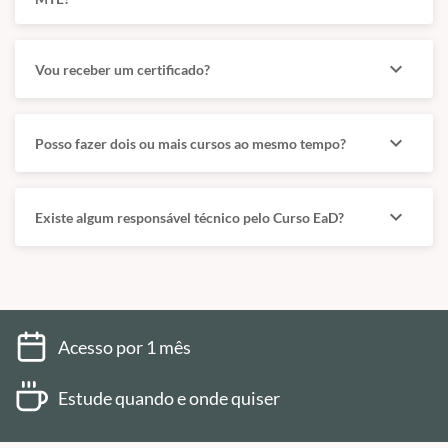
expand_more
Vou receber um certificado?
expand_more
Posso fazer dois ou mais cursos ao mesmo tempo?
expand_more
Existe algum responsável técnico pelo Curso EaD?
Acesso por 1 mês
Estude quando e onde quiser